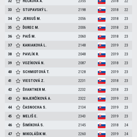
32
HEČKOVÁ
A.
2355
2018
22
33
STUPAVSKÝ
L.
2198
2018
22
34
JERGUŠ
M.
2056
2018
23
35
ĎUREC
M.
2006
2018
23
36
PAIŠ
M.
2060
2018
23
37
KANIAKOVÁ
L.
2148
2019
23
38
PAVLÍK
R.
2048
2019
23
39
VOZÍKOVÁ
N.
2087
2018
23
40
SCHMIDTOVÁ
T.
2128
2019
23
41
VIESTOVÁ
Z.
2231
2018
23
42
ŠVANTNER
M.
2232
2018
23
43
MAJERČÍKOVÁ
A.
2322
2019
23
44
ČASNOCHA
S.
2134
2019
23
45
MELIŠ
E.
2343
2019
23
46
ŠIMÍKOVÁ
S.
2145
2018
24
47
MIKOLÁŠIK
M.
2260
2019
24