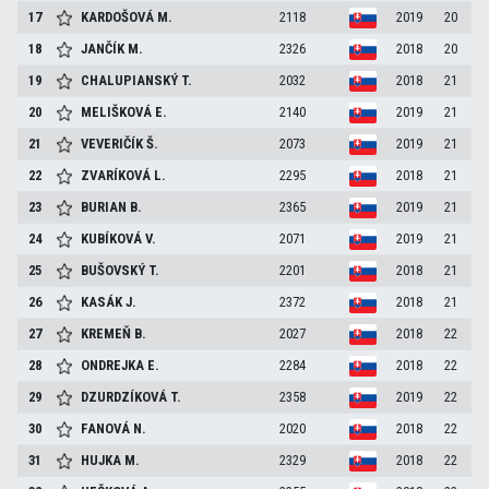
17
KARDOŠOVÁ
M.
2118
2019
20
18
JANČÍK
M.
2326
2018
20
19
CHALUPIANSKÝ
T.
2032
2018
21
20
MELIŠKOVÁ
E.
2140
2019
21
21
VEVERIČÍK
Š.
2073
2019
21
22
ZVARÍKOVÁ
L.
2295
2018
21
23
BURIAN
B.
2365
2019
21
24
KUBÍKOVÁ
V.
2071
2019
21
25
BUŠOVSKÝ
T.
2201
2018
21
26
KASÁK
J.
2372
2018
21
27
KREMEŇ
B.
2027
2018
22
28
ONDREJKA
E.
2284
2018
22
29
DZURDZÍKOVÁ
T.
2358
2019
22
30
FANOVÁ
N.
2020
2018
22
31
HUJKA
M.
2329
2018
22