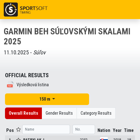
GARMIN BEH SÚĽOVSKÝMI SKALAMI
2025
11.10.2025 -
Súľov
OFFICIAL RESULTS
Výsledková listina
150 m
Overall Results
Gender Results
Category Results
Pos
Nation
Year
Time
1
PATRYLAK
J.
2252
2018
18