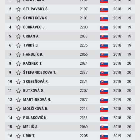
2
STUPAVSKÝ
Š.
2197
2018
19
3
ŠTVRTKOVÁ
S.
2103
2019
19
4
DÚBRAVEC
J.
2280
2018
19
5
URBAN
A.
2033
2018
19
6
TVRDÝ
D.
2275
2018
19
7
HANULÍK
B.
2065
2018
19
8
KAČINEC
T.
2024
2018
20
9
ŠTEFANIDESOVA
T.
2337
2018
20
10
SKUBEŇOVÁ
R.
2374
2018
20
11
BUTKOVÁ
D.
2207
2018
20
12
MARTINKOVÁ
N.
2077
2019
20
13
MOLČÍKOVÁ
B.
2214
2018
20
14
POLAKOVIČ
N.
2333
2018
20
15
MELIŠ
A.
2069
2018
20
16
URÍK
T.
2205
2019
20